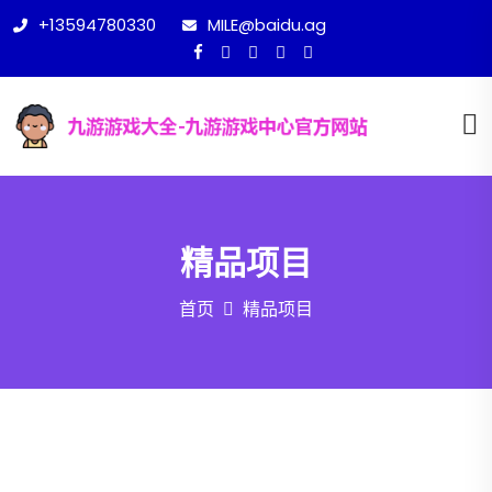
+13594780330
MILE@baidu.ag
精品项目
首页
精品项目