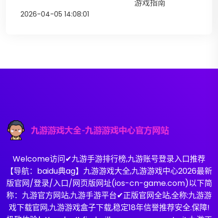
游戏指南
2026-04-05 14:08:01
Welcome访问✔九游手游排行榜,九游账号登录入口推荐
【导航：baidu典ag】九游游戏大全,九游游戏中心2026最新
版官网/登录/入口/网页版网址(ios-cn-game.com)以下简
称：九游官方网站,九游手游平台✔正版官网全站,全称:九游游
戏下载官网,九游游戏盒子下载,稳定18年信誉推荐安全.保障!